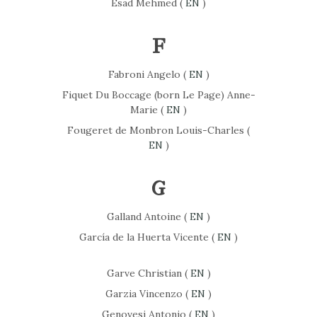
Esad Mehmed (
EN
)
F
Fabroni Angelo (
EN
)
Fiquet Du Boccage (born Le Page) Anne-
Marie (
EN
)
Fougeret de Monbron Louis-Charles (
EN
)
G
Galland Antoine (
EN
)
García de la Huerta Vicente (
EN
)
Garve Christian (
EN
)
Garzia Vincenzo (
EN
)
Genovesi Antonio (
EN
)