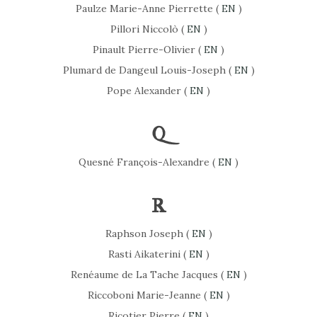
Paulze Marie-Anne Pierrette (
EN
)
Pillori Niccolò (
EN
)
Pinault Pierre-Olivier (
EN
)
Plumard de Dangeul Louis-Joseph (
EN
)
Pope Alexander (
EN
)
Q
Quesné François-Alexandre (
EN
)
R
Raphson Joseph (
EN
)
Rasti Aikaterini (
EN
)
Renéaume de La Tache Jacques (
EN
)
Riccoboni Marie-Jeanne (
EN
)
Ricotier Pierre (
EN
)