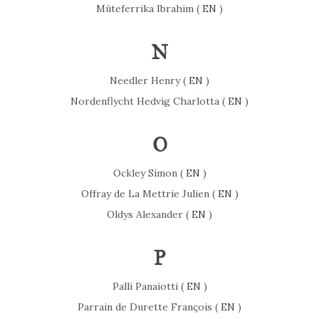
Müteferrika Ibrahim (
EN
)
N
Needler Henry (
EN
)
Nordenflycht Hedvig Charlotta (
EN
)
O
Ockley Simon (
EN
)
Offray de La Mettrie Julien (
EN
)
Oldys Alexander (
EN
)
P
Palli Panaiotti (
EN
)
Parrain de Durette François (
EN
)