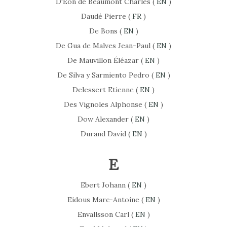
D'Eon de Beaumont Charles (
EN
)
Daudé Pierre (
FR
)
De Bons (
EN
)
De Gua de Malves Jean-Paul (
EN
)
De Mauvillon Éléazar (
EN
)
De Silva y Sarmiento Pedro (
EN
)
Delessert Etienne (
EN
)
Des Vignoles Alphonse (
EN
)
Dow Alexander (
EN
)
Durand David (
EN
)
E
Ebert Johann (
EN
)
Eidous Marc-Antoine (
EN
)
Envallsson Carl (
EN
)