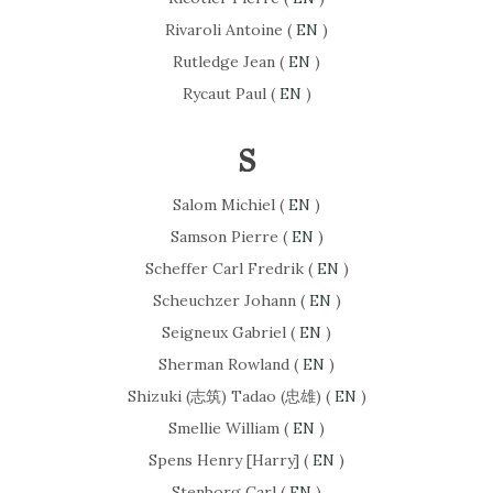
Rivaroli Antoine (
EN
)
Rutledge Jean (
EN
)
Rycaut Paul (
EN
)
S
Salom Michiel (
EN
)
Samson Pierre (
EN
)
Scheffer Carl Fredrik (
EN
)
Scheuchzer Johann (
EN
)
Seigneux Gabriel (
EN
)
Sherman Rowland (
EN
)
Shizuki (志筑) Tadao (忠雄) (
EN
)
Smellie William (
EN
)
Spens Henry [Harry] (
EN
)
Stenborg Carl (
EN
)